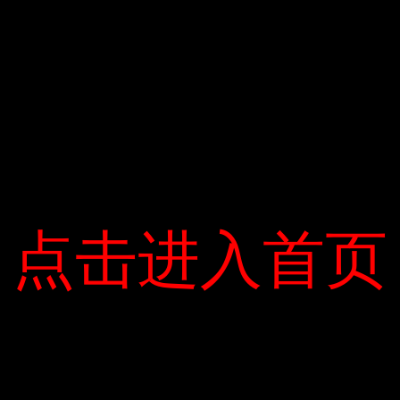
trách nhiệm lựa chọn nhà thầu đủ năng
lực, kinh nghiệm, cần kiểm soát chặt chẽ,
tiết kiệm, không lãng phí, bảo đảm an
toàn giao thông đường bộ trong quá trình
thi công, khai thác, bảo đảm chất lượng,
tiến độ. — Các tuyến đường xung quanh
sân bay Tân Sơn Nhất thường trở nên
đông đúc. Ảnh: Duy Trần
Trước đó, chính quyền TP.HCM đã đề
xuất nhanh chóng xây dựng các công
trình gần sân bay Tân Sơn Nhất để giảm
点击进入首页
点击进入首页
ùn tắc giao thông khu vực, trong đó có
cầu vượt thép hình chữ Y tại nút giao
Trường. Sơn kinh phí hơn 770 tỷ đồng
(giai đoạn 1 là 394 tỷ đồng, giai đoạn 2 sẽ
xây thêm hầm chui qua đường Trường
Sơn); cầu cạn tại nút giao Taishan –
Nguyễn Kim, Việt Nam có kinh phí hơn
504 tỷ đồng.