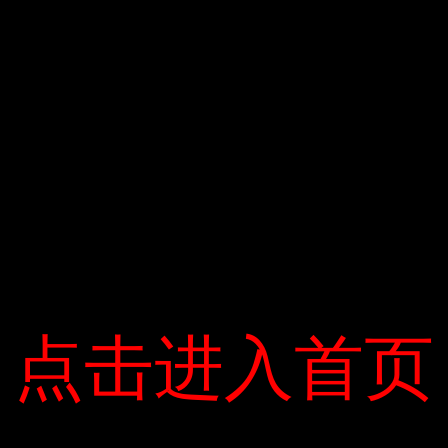
Trước số 1049 Trần Nhân Tông, một
chiếc ô tô đâm vào xe máy Honda
Airblde, do hai thanh niên điều khiển đi
ngược chiều.
Một nửa trong số hai thanh niên đi làm
về sau khi Honda Motorcycle Airblade bị
hư hỏng nặng. Ảnh: Giang Chinh .
Cuộc xung đột gây ra nhiều tiếng ồn. Hai
点击进入首页
点击进入首页
thanh niên Airblade bị thương nặng và
mọi người đã được đưa đến Bệnh viện Đa
khoa huyện Jian’an để cấp cứu. Chàng trai
gây ra vụ tai nạn chỉ bị thương nhẹ và
nhanh chóng bị đội đua đưa đi, để lại toàn