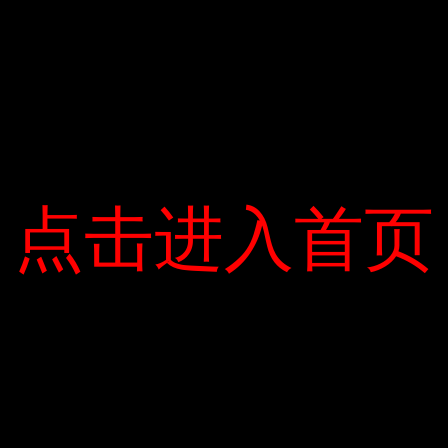
của thành phố Xiasha. Toàn (39), với sự
giúp đỡ của Trịnh Huy Tung (38, cùng
với trợ lý của Hưng Yên), đi về phía nam
thành phố Xing’an, đối mặt với xe tải chở
hàng Pingyang (35 tuổi, Nghệ An). Lái xe
ngược chiều.
Cú va chạm trực tiếp đã đâm vào xe tải và
xe container, và ba người ngồi trong hai
点击进入首页
点击进入首页
chiếc xe bị mắc kẹt trong cabin. Trong
trường hợp khẩn cấp, hãy đến Bệnh viện
Đa khoa Hting. Sau nhiều giờ điều trị, tài
xế của Toàn đã chết và tiên lượng của hai
nạn nhân khác là nghiêm trọng.
Sau tai nạn, đầu xe tải bị nhăn. Ảnh: Duke
Hong – Tại chỗ, phần đầu của chiếc xe
tải bị vò nát và phần đầu của chiếc xe
container bị biến dạng. Có nhiều mảnh vỡ
nằm rải rác trên hai chiếc xe, và dầu và
máu dính trên đường.