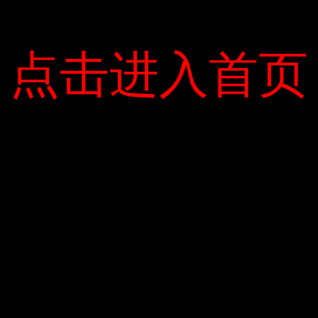
môi trường thấp hoặc các chất độc hại
mới được phép vào. Vẫn chưa có, nhưng
với sự cho phép của Quốc hội, Bộ Giao
thông Vận tải sẽ tiến hành điều tra và
点击进入首页
点击进入首页
danh sách sẽ được Bộ Tài nguyên và Môi
trường đánh giá và trình Thủ tướng
Chính phủ. Có một quy định về vấn đề
này, nó sẽ có lợi, hay chỉ hợp pháp hóa
công việc nguy hiểm?
– Trước hết, đây là một vấn đề thực sự, vì
vậy chúng tôi cần phải có biện pháp
trừng phạt. Sau đó, ngành công nghiệp
phải bị hạn chế bởi một số điều kiện nhất
định, cụ thể là “rào cản kỹ thuật”, để biến
nó thành một ngành có các quy định kỹ
thuật đảm bảo điều kiện môi trường cao
nhất. …
Là một công ty, nó sẽ khuyến khích các
công ty đầu tư vào công nghệ hiện đại.