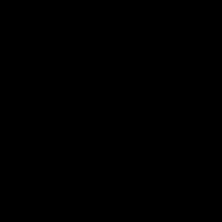
Phản hồi gần
đây