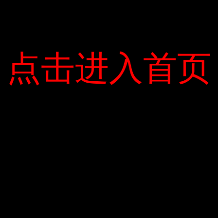
chứa của hai nhà ga mới hiện tại cũng dự
kiến ​​sẽ được hiện thực hóa. Nó đạt 28
triệu khách du lịch mỗi năm. Do đó, theo
ACV, có một nhu cầu cấp thiết là phải xây
dựng thêm 20 triệu trạm hành khách để
点击进入首页
点击进入首页
giải quyết vấn đề tắc nghẽn giao thông.
Tháng 8 năm 2018, Bộ Giao thông Vận
tải đã phê duyệt điều chỉnh này. Kế hoạch
sân bay Tân Sơn Nhất dựa trên kế hoạch
nghiên cứu được phát triển bởi một nhà
tư vấn người Pháp (ADPi).
Do đó, tổng diện tích điều chỉnh là 791