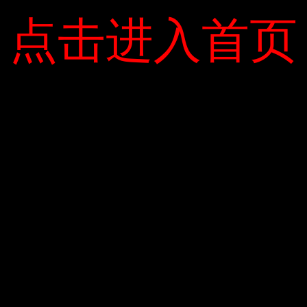
Đèo Ca, Phương Thành, Hòa Bình,
点击进入首页
点击进入首页
Fecon, Trương Sơn, Vinaconex, Sơn Hải …
Đường cao tốc La Sơn-Tuy Loan Đường
cao tốc nằm trên đường cao tốc Bắc-Nam.
Ảnh: Võ Thanh .
Thông thường, nhà đầu tư có 60 ngày để
chuẩn bị chào bán. Dự kiến ​​vào ngày 20
tháng 9, dự án PPP của Đường cao tốc
Bắc-Nam sẽ được đấu thầu. Ủy ban quản lý
dự án sẽ thành lập một nhóm các chuyên
gia đấu thầu để đánh giá các ứng dụng.
Việc thẩm định báo giá và đàm phán ký
kết hợp đồng giữa Bộ GTVT và nhà đầu
tư sẽ hoàn thành trong tháng 12.
Theo Bộ Giao thông vận tải, năm dự án
đường cao tốc Bắc-Nam đã được triển
khai. Đầu tư ngang giá sức mua sẽ bắt đầu
vào đầu năm 2021. Hiện chính quyền địa
phương đã đẩy nhanh tiến độ thu dọn các