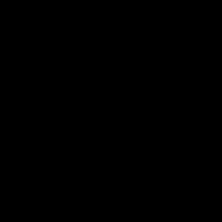
Phản hồi gần
đây