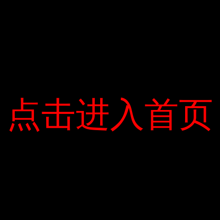
bị tước giấy phép lái xe. Xe hai tháng không chịu thua đoàn xe
点击进入首页
点击进入首页