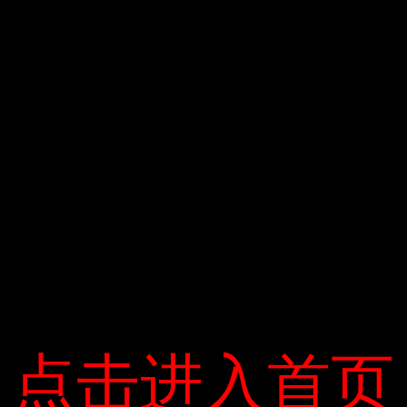
Cửa Hội theo hình thức BOT.
Theo Bộ Giao thông Vận tải, Hiệp hội
BOT Dự án Xây dựng Cầu Cửa Hội là
không phù hợp với điều kiện giao thông
của địa phương. Cụ thể hơn, trong quá
trình triển khai dự án phải lắp đặt các
trạm thu phí, khu vực này đã có trạm thu
phí trên cầu Bến Thủy của Quốc lộ 1.
Việc tăng phí sẽ ảnh hưởng đến lựa chọn
của các chủ xe khi qua sông. Đó là điều
không thể chấp nhận được đối với người
dân địa phương.
Ngoài ra, các phương tiện phải đi qua
Cầu Cuihai. Những người dễ bị tổn
thương trong khu vực sẽ miễn hoặc giảm
giá dịch vụ sử dụng đường bộ, điều này sẽ
点击进入首页
点击进入首页
làm giảm khả năng hoàn trả của nhà đầu
tư.