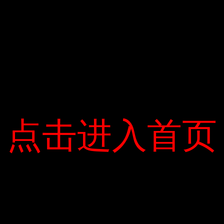
thanh toán cước thuê bao hàng tháng.
VnTopup của ABBank có thể được giải
quyết. Ngoài ra, do dịch vụ VnTopup của
ABBank đã được áp dụng cho 7 mạng
viễn thông hiện nay là VinaPhone,
Vietnammobile, Beeline, S-Fone và
EVNTelecom (dành cho người dùng trả
trước) và MobiFone, Viettel (dành cho
thuê bao trả trước và trả sau).
Ngoài việc được sử dụng miễn phí dịch
点击进入首页
点击进入首页
vụ, bạn còn được tận dụng các hoạt động
khuyến mại của nhà cung cấp dịch vụ viễn
thông, và khách hàng còn được chiết
khấu 3-6% mệnh giá tiền gửi ABBank
(được ABBank thông báo tùy từng thời
điểm).
Để bổ sung, khách hàng điền theo mẫu
sau: NAP Menhgia (Sodienthoai nhan)
Matkhau và gửi 8049. Các mệnh giá hiện