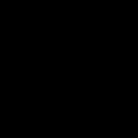
nhưng không dám
Tìm kiếm cho: