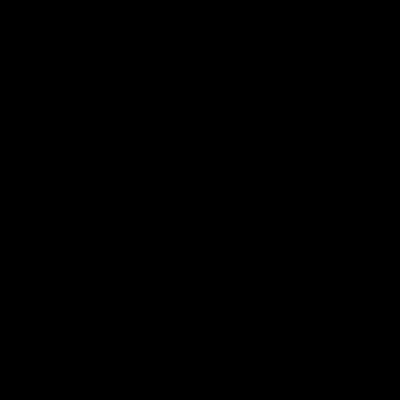
Nha Trang
Phản hồi gần
đây