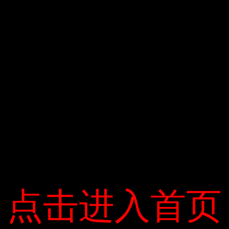
điều khoản trong sáu tháng hoặc lâu hơn
cũng giảm mạnh. Khi Standard
Chartered Bank và CBBank mất vị trí đầu
tiên, VietCapitalBank trở thành một
trong năm ngân hàng được quan tâm
nhất. Lãi suất thấp hơn lãi suất tối đa 1 tỷ
đồng, và thời gian từ một năm trở xuống
hiện là 8,3% thay vì 8,48% trước đây.
Các ngân hàng có vốn quốc gia, chẳng
hạn như Ngân hàng Việt Nam, Ngân
hàng và Ngân hàng Nông nghiệp Trung
Quốc đã giảm 0,2-0,3 trong giai đoạn
quan trọng từ 6 tháng trở lên, tăng lãi
suất từ ​​7% lên 6,5-6, 7%.
VPBank, ACB, SCB, NCB, BacABank,
点击进入首页
点击进入首页
GPBank và nhiều ngân hàng khác cũng
đã hạ lãi suất trong 6 tháng trở lên và
tăng 0,1% xuống 0,2%. Trong số 5 ngân
hàng hàng đầu có lãi suất cao nhất trên