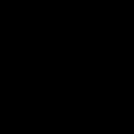
tiền của bạn
Tìm kiếm cho: