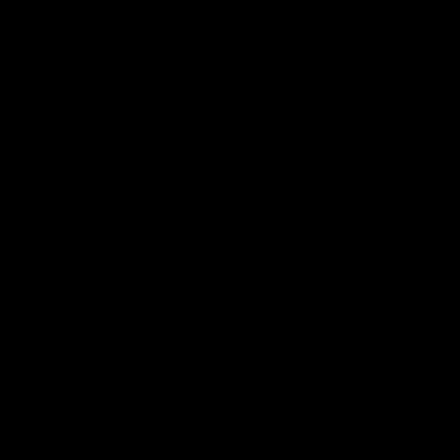
 vòng lặn tiếp
Tìm kiếm cho: