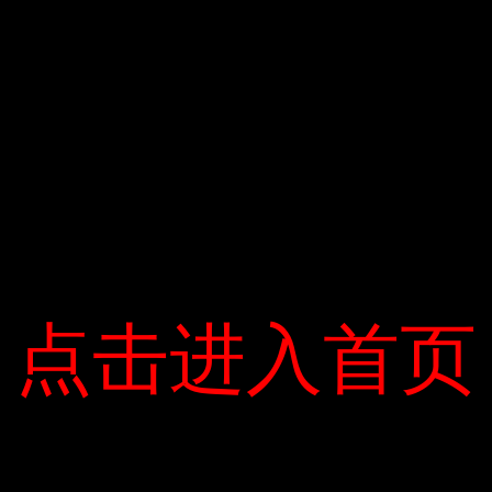
một năm là một ý tưởng tồi. Ngày nay,
nhiều người trẻ không có mục tiêu công
việc. Họ tin rằng một kỳ nghỉ một năm có
thể giúp họ tìm thấy những gì họ muốn.
Khi bạn không biết phải làm gì. Đôi khi,
nó rất dễ dàng để đóng gói túi của bạn, ở
trong khách sạn và ăn mì ăn liền. Tuy
nhiên, sự thoải mái là kẻ thù của sự thành
công và giàu có.
Grant Cardone nói rằng trước khi bạn
kiếm được lợi nhuận, bạn phải cống hiến
hết mình và Làm việc chăm chỉ để thành
点击进入首页
点击进入首页
công. “Tôi không nói rằng bạn không có
quyền nghỉ ngơi, nhưng bạn sẽ có thể cải
thiện kiến ​​thức và kỹ năng làm việc của
mình thay vì dành nhiều tiền và thời gian
cho việc đi lại tốn kém. Không làm gì từ
công việc