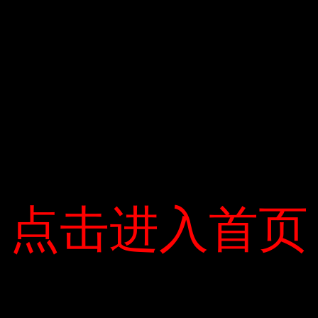
Sau khi trừ tất cả các chi phí, chúng tôi
có thể tiết kiệm được 30 – 35 triệu đồng.
Chúng tôi có hơn 1 tỷ tiền nhàn rỗi. Nó
được lên kế hoạch để mua một ngôi nhà,
và có khoảng 200 triệu euro xây dựng. Tôi
muốn mua 60 triệu mét vuông của 600
triệu ngôi nhà đổ nát ở Pyeongchang. Chi
phí bảo trì khoảng 300 đến 400 triệu
đồng. Tuy nhiên, tôi không đáng tin lắm
vì tôi đã mua một ngôi nhà gỗ.
Chồng tôi muốn tích lũy thêm tiền cho
đến cuối năm, và vay 50% tiền từ ngân
点击进入首页
点击进入首页
hàng để mua nhà ở khu vực trung tâm
thành phố, khoảng 3 tỷ đồng. Tài liệu
nhỏ nhưng hợp pháp.
Chúng tôi muốn biết liệu có lựa chọn nào
an toàn hơn: mua nhà có rủi ro cao hoặc
vay ngân hàng và chấp nhận áp lực phải
trả số tiền lãi lớn?