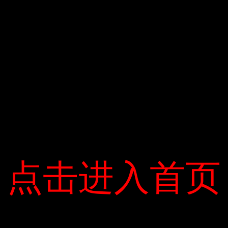
bao nhiêu.
Đầu tư dài hạn, sẵn sàng chấp nhận rủi ro
Nếu bạn sẵn sàng thu lợi từ đầu tư chứng
khoán, bạn cần xác định đầu tư dài hạn,
dài hạn ở đây không phải là một hoặc hai
năm, mà là 5-10 năm hoặc hơn. Mặc dù nó
có thể sinh lãi nhanh hơn nếu thuận lợi,
nhưng không ai lường trước được rằng
thị trường sẽ biến động trong một
khoảng thời gian ngắn. Đầu tư dài hạn
cần được xác định để khi xảy ra sự kiện
bất lợi, bạn không phải bán rẻ, nhưng
bạn có thể đợi thị trường phục hồi. Về lý
点击进入首页
点击进入首页
thuyết, nếu bạn không muốn nắm giữ ít
nhất 5 năm, bạn không nên đầu tư vào cổ
phiếu.
Cách tốt nhất để xác định thời gian đầu
tư là đặt mục tiêu tài chính trong khuôn
khổ. Trong một khoảng thời gian, tình