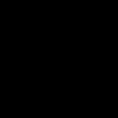
 cuối tuần
Tìm kiếm cho: