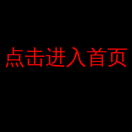
 vui. Tuy nhiên, hiện tại chúng tôi không dám nhận thêm khách,
Hơn nữa, nếu giá cũng cao hơn trước thì không thể đặt thêm
点击进入首页
点击进入首页
i.
sion. Ảnh: Trịnh Đăng Định .
 tỉnh Quảng Ninh cho biết, hai ngày cuối tuần vừa qua học sinh
rất đông, riêng Bảo tàng tỉnh đón khoảng 9.000 lượt khách
0.000 khách du lịch mỗi ngày, một số dịch vụ như nhà hàng,
ng có phòng đặt trước “Tuy nhiên, điều này chỉ xảy ra khi sinh
, Hạ Long sẽ rất vắng,” Bảo nói.
u lịch cũng đang tăng lên. Toàn tỉnh hiện có gần 400 phòng,
ng 7, khu vực này đã đón khoảng 350.000 khách, tăng 6% so với