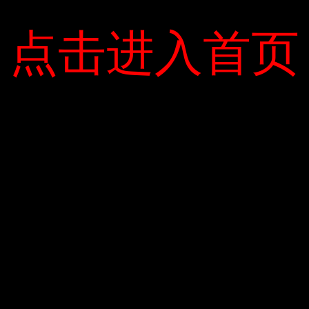
Nhiều biệt thự có bể bơi riêng với tầm
nhìn ra vườn cây xanh mát hoặc Vịnh
点击进入首页
点击进入首页
Phương Mai. Nhiếp ảnh: Maia .
Điểm nổi bật của Maia food tour là nhà
hàng Vi sử dụng thiết kế bếp mở cho
phép thực khách thưởng thức nguyên
liệu tươi sống và hải sản được chế biến tại
quầy. Bếp mở đang là xu hướng mới trong
ẩm thực toàn cầu, nơi khơi nguồn và cảm
hứng cho những tinh hoa trong nấu
nướng.
Nhà hàng Thế Vi có tầm nhìn hướng
biển, không gian thoáng đãng, là một
trong những địa điểm thú vị để bạn có thể
thưởng thức những món ăn tươi ngon
trong khi thư giãn, nghỉ ngơi và thưởng
ngoạn phong cảnh hữu tình của Vịnh
Phương Mai.