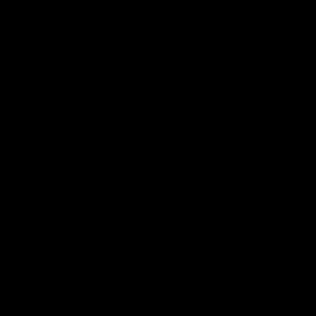
ụp ảnh, du khách bị đánh 