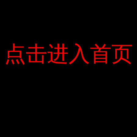
点击进入首页
点击进入首页
nhận vụ chủ quán cơm trong chợ đêm hành hung hai nữ du khách
ê. Do sử dụng camera trong chợ nên vụ việc xảy ra vào lúc 7h
ách và người của quán cơm Bích Thủy đến để làm rõ nguyên
người. Một người đến từ Biên Hòa và một phụ nữ là người Mỹ
ị một nam thanh niên mời vào quán Bích Thủy dùng cơm. Đoàn
m không nóng trong bữa ăn nên khách hàng có ý kiến ​​với quán