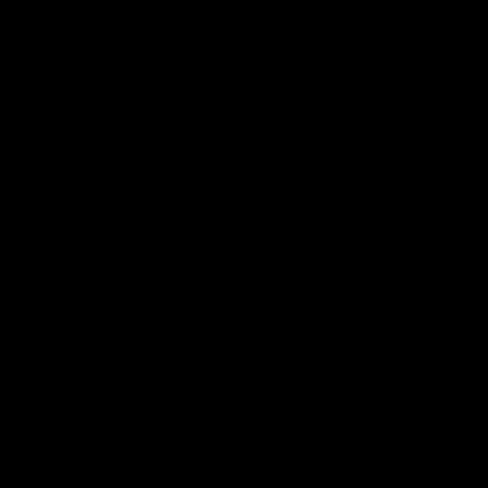
chết ở Đà Lạt
Tìm kiếm cho: