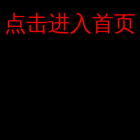
khách hàng trúng giải Điểm đến mơ ước
点击进入首页
点击进入首页
là cuộc khảo sát ý kiến ​​do báo điện tử
VnExpress phối hợp cùng Emirates tổ
chức vào cuối năm 2017. Độc giả đã bình
chọn ở 20 điểm đến được đề cử, bao gồm
các thành phố du lịch nổi tiếng thế giới ở
châu Á, châu Âu, châu Mỹ và châu Đại
Dương. Ông Haitham Al Battawy, Giám
đốc điều hành Emirates Việt Nam, sẽ tiếp
tục đầu tư nhiều hơn vào các loại máy bay
mới, dịch vụ tốt hơn và tăng cường đầu tư
trên toàn thế giới để mang đến cho hành
khách những lựa chọn hấp dẫn cho
chuyến đi tiếp theo. Quốc Tuyên (áo
trắng, giữa) cho biết, cặp bình chọn này
là cơ hội thứ hai để anh trở lại London.
Trong năm 2017, ngoài Dubai, hành
khách của Emirates thường chọn các
điểm đến là Pháp, Vương quốc Anh, Đức