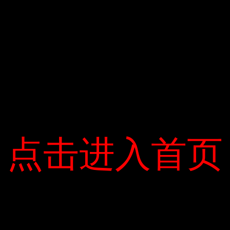
từ 7,38 triệu đồng; Hà Nội-Futong-Lào
Cai-Sapa – Triển lãm Van Sipan-Baja (3
ngày), giá khởi điểm từ 8,58 triệu đồng;
Hà Nội-Hòa Bình-Mộc Châu-Điện Biên-
Sơn La-Mai Châu (4 ngày), giá khởi điểm
từ 8,88 triệu đồng ; Hà Nội-Mai Châu-
Sông La-Mô Châu (4 ngày), giá khởi
điểm từ 8,88 triệu đồng; Hà Nội-Lào Cai-
Sapa-Điện Biên-Sen La-Mô Châu-Mai
Châu-Hua Bình (6 ngày) , Giá khởi điểm
từ 11,68 triệu. Giá tour chưa bao gồm vé
máy bay và áp dụng cho đoàn từ 5 người
点击进入首页
点击进入首页
trở lên.