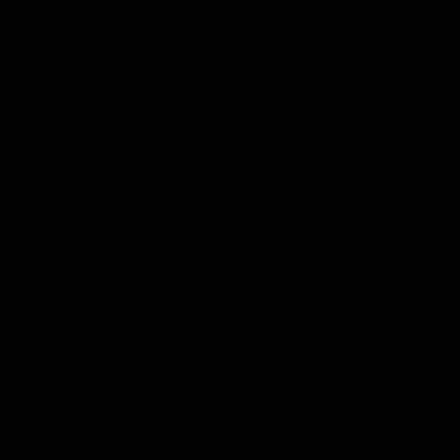
Nha Trang
Phản hồi gần
đây