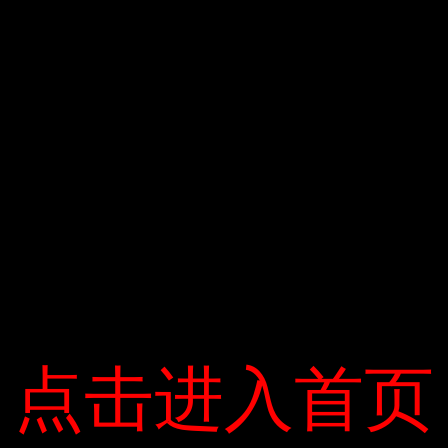
nghiệp, dẫn dắt khán giả khám phá địa
điểm du lịch nổi tiếng Việt Nam này.
Á hậu Thanh Tú diện áo dài cách tân
tham quan dự án phát triển. Ngày 27/9, Bộ
Văn hóa, Thể thao và Du lịch đã ký
“Thỏa thuận hợp tác phát triển du lịch”
với Đài Truyền hình Việt Nam. Ảnh:
Hương Chi
Chương trình quảng bá du lịch mà những
người mới tham gia là VTVTrip, đây là
một dự án phát triển du lịch do Tập đoàn
Sun Group hỗ trợ trong giai đoạn khởi
động. Đây cũng là một trong những mô
hình hợp tác đầu tư công sớm nhất giữa
Tổng cục Du lịch Việt Nam, Đài Truyền
hình Việt Nam và các công ty dịch vụ du
点击进入首页
点击进入首页
lịch nhằm quảng bá, xúc tiến du lịch nước
nhà.
Lễ ký kết “Thỏa thuận phối hợp phát