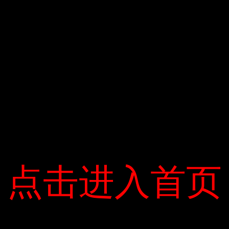
những thác nước đẹp nhất Cao nguyên
miền Trung (Dray Sap, Dray Nur, Gia
Long ). Theo tour, du khách đến thăm
thác D’ray Nur không khỏi mê mẩn trước
cảnh đẹp của sông núi đại ngàn. Vào
trung tâm thành phố, du khách có thể bắt
gặp những ngôi nhà sàn tuyệt đẹp được
lưu giữ qua nửa thế kỷ ở buôn Ako
Dhong, người Êđê. Hoặc du khách sẽ
tham quan Bảo tàng Dalak để tìm hiểu đời
sống vật chất và tinh thần của các cộng
đồng dân tộc Tây Nguyên; thăm chùa
Khải Đoan …
Nhà thờ Benma T.
点击进入首页
点击进入首页
Benma T còn được coi là cà phê Thủ đô
nên nếu đã đến đây mà bạn chưa thử Cà
phê Tây Nguyên, điểm hấp dẫn của Cao
nguyên đá bazan. Vị cà phê Buôn Ma
Thuột đậm đà, hương thơm sâu lắng như