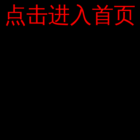
Di tích Nhà đày Boone Matthews Di tích
点击进入首页
点击进入首页
nhà được trùng tu năm 1992 và đưa vào sử
dụng năm 2006 nhằm đáp ứng nhu cầu
tham quan, tìm hiểu, nghiên cứu lịch sử
của nhân dân. Dự án thực hiện xếp hạng
di tích lịch sử quốc gia đặc biệt vào năm
2019. Dự án tọa lạc tại trung tâm thành
phố Phường Tự An, cách trung tâm
thành phố Buôn Ma Thuột khoảng 1 km
về phía Đông Nam. Giá vé cho người lớn
là 20.000 đồng, trẻ em là 10.000 đồng.
Di tích Nhà đày Boone Matut được trùng