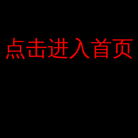
chỗ ở, Đà Nẵng trong vòng ba ngày và
thông tin du lịch bạn cần biết (phòng vệ
sinh công cộng, địa điểm ATM, số điện
thoại đường dây nóng). ..). Ngoài ra, ứng
dụng cung cấp thông tin quảng cáo về du
lịch, gửi thông báo về các sự kiện sắp tới
点击进入首页
点击进入首页
và liên kết đến các mạng xã hội.
— Ngôn ngữ được sử dụng là tiếng Anh-
tiếng Việt, hình đại diện của ứng dụng có
một biểu hiện thú vị. Cách người dùng
thực hiện các yêu cầu cũng được gọi là
“trợ lý ảo” hoặc “hệ thống phản hồi tự
động”. Trong lời nói hoặc văn bản,
chương trình sẽ trả lời theo cách đối
xứng và tự nhiên nhất. Đây là một sản
phẩm hoàn toàn miễn phí, được tích hợp
trực tiếp trên nền tảng Facebook và
tương thích với điện thoại thông minh sử
dụng Android, IOS …