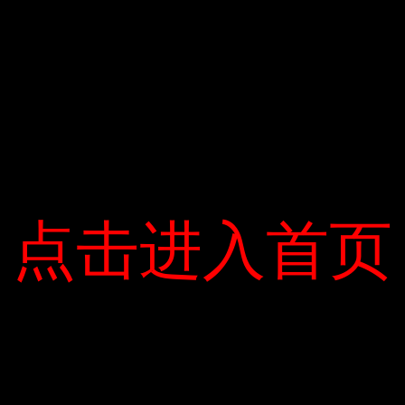
u Sống trên sông. Con sông giúp mọi người dễ dàng chuyển và
g, bất kể nguồn gốc hay hàng hóa họ bán. Du khách cũng có cơ
nổi.
 kể họ đến từ đâu và mua và bán ở đâu. Bất cứ điều gì. Du
 về cuộc sống chợ nổi của cư dân ở khu vực sông phía tây .– –
 phẩm trên thị trường, bao gồm rau, củ, muối, thịt, áo khoác cá
n hình của phương Tây như phở, bún, bánh mì lụa hoặc Đồ uống
ưởng thức những thực phẩm này trực tiếp trên thuyền.
点击进入首页
点击进入首页