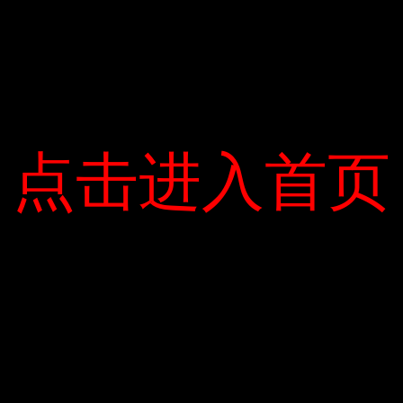
với ủy ban tỉnh và yêu cầu đấu thầu vận
hành dịch vụ và đặt các hoạt động này
dưới sự quản lý của nhà nước.” Chủ tịch,
Fan Honghe, Chủ tịch Hội đồng quản trị
Vịnh Hạ Long, có nhiều thông tin hơn.
Ông Tang Tongnan, giám đốc công ty
Nam Thông cho biết, nếu hợp đồng được
点击进入首页
点击进入首页
ký kết như mọi năm, công ty sẽ chỉ mất
hàng chục triệu đô la, việc bán đấu giá có
thể tốn hàng tỷ đồng mỗi năm. Từ năm
2003, công ty đã hoạt động các dịch vụ
như chèo thuyền kayak và chèo thuyền
kayak. Ông Nam Công ty đã mang tài liệu
đến Vịnh Hạ Long nhiều lần để xin giấy
phép đăng ký và dịch vụ thương mại,
nhưng tổ chức không nhận ra rằng khu
vực này thuộc sở hữu của ông Huỳnh.
Theo ông Huỳnh, những địa điểm này sẽ
phải đấu thầu trong tương lai gần và mọi
thủ tục sẽ được thực hiện trong tương lai