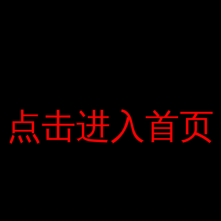
Đặc biệt là thành phố Khánh Hòa, nơi
chỉ có một vịnh đẹp, có thể chứa gần 2
triệu khách du lịch Trung Quốc với
phong cảnh hữu tình và văn hóa độc đáo.
Các vị khách đã cắt bánh để ăn mừng
khai trương tuyến đường mới Cam Ranh-
Macau.- – Ngược lại, theo thống kê của
ngành du lịch Trung Quốc, Việt Nam là
点击进入首页
点击进入首页
thị trường du lịch lớn thứ hai của Trung
Quốc năm 2018, chỉ đứng sau Myanmar.
Đặc biệt, Macau là một trong những điểm
đến mà người Việt Nam quan tâm vì văn
hóa Á-Âu độc đáo và hệ thống sòng bạc
khổng lồ.
Có biệt danh “Las Vegas của châu Á”,
Macau thu hút khách du lịch với phong
cảnh đẹp, ẩm thực độc đáo, cuộc sống về
đêm sôi động, văn hóa phong phú và trải