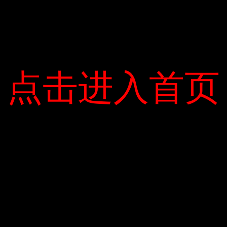
động. Nhân dịp này, nhiều thương hiệu
trái cây nổi tiếng sẽ xuất hiện, như: Mận
Anfu, Sầu riêng Hoa Vàng, Thương
Longan, Dâu Long Châu, Bưởi xanh
Daropa, Mận Hao, Xoài Hua Lu, Taqi
Kelong, Quế Longan, Cam , Jaggery, ổi,
xoài hồng, nước dừa … Ngoài ra, khách
点击进入首页
点击进入首页
cũng có thể ghé thăm các không gian
triển lãm như thư pháp, chạm khắc gỗ và
gốm. , Bàn nghệ thuật, ghế, đá nghệ
thuật, trà đạo Việt Nam … Trong số các
triển lãm này có các công cụ nông nghiệp
từ khu vực với chủ đề “Sức sống Việt
Nam”. Bộ truyện được làm bằng rơm.
Từ ngày 1 đến ngày 7 tháng 6, khách của
các khách sạn bốn sao trở lên trong
thành phố cũng sẽ được mời thưởng thức
trái cây hoặc nước ngọt. Quả đến. Đây là
một sự kiện trong khuôn khổ tuần lễ
“Trái cây Việt Nam” được tổ chức cùng