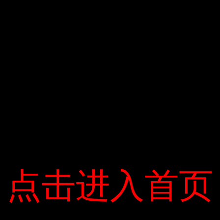
Minh (như Metropole, Rex, Lotte, Park
Haytt) ……
Chia sẻ từ các đại biểu Ngành du lịch của
Việt Nam đang phát triển, đặc biệt là
phát triển nguồn nhân lực trong ngành,
đặc biệt là trong thời kỳ hội nhập
ASEAN. Trong đó, vấn đề nhân sự cấp
cao tại Việt Nam đã trở thành ưu tiên
hàng đầu. Để thoát khỏi thực tế này, mục
tiêu của Vingroup, là đào tạo một thế hệ
lãnh đạo mới cho các cơ sở dịch vụ của
Việt Nam thông qua quỹ học bổng 10
triệu đô la Mỹ do tập đoàn thành lập để
trau dồi khả năng của các nhà lãnh đạo
doanh nghiệp ở miền Nam Việt Nam. Dự
点击进入首页
点击进入首页
án sẽ đào tạo 50 nhà quản lý (GM) trong
ngành khách sạn theo tiêu chuẩn quốc tế.
Chương trình đào tạo 12 đến 16 tháng
dành cho các ứng viên Việt Nam từ 25
đến 35 tuổi có khả năng, đam mê và lý