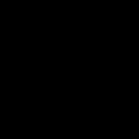
Tìm kiếm cho:
Bài viết mới